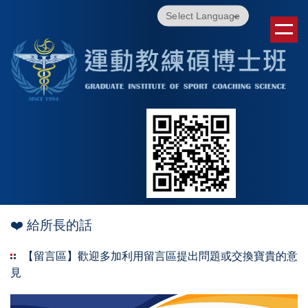
跳
Powered by
Translate
到
主
要
內
容
區
❤️ 給所長的話
【留言區】歡迎多加利用留言區提出問題或交換寶貴的意
見