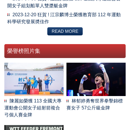
開女子組划船單人雙槳艇金牌
2023-12-20 狂賀 ! 江宗麟博士榮獲教育部 112 年運動
科學研究發展奬佳作
READ MORE
2022-12-14 競賽實務報告寫作分享
榮譽榜照片集
公
陳麗如榮獲 113 全國大專
林郁婷勇奪世界拳擊錦標
運動會公開女子組射箭複合
賽女子 57公斤級金牌
弓個人賽金牌
2022-11-29 超越復健診所教育交流活動