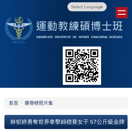
跳
Powered by
Translate
到
主
要
內
容
區
首頁
榮譽榜照片集
林郁婷勇奪世界拳擊錦標賽女子 57公斤級金牌