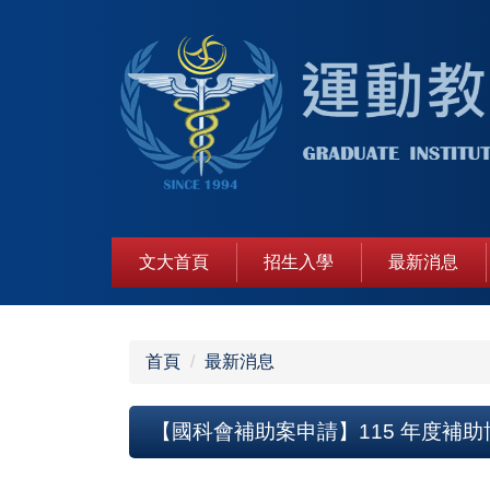
跳
到
主
要
內
容
區
文大首頁
招生入學
最新消息
首頁
最新消息
【國科會補助案申請】115 年度補助