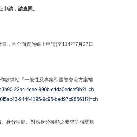
線上申請，請查照。
且全面實施線上申請(至114年7月27日
合作處網站「一般性及專案型國際交流方案補
aace3b90-22ac-4cee-990b-c4da0edcef8b?l=ch
l/00f5ac43-944f-4195-9c95-bed97c98561f?l=ch
務、身分種類、對應身分種類之要求等相關規