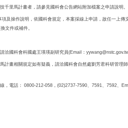
科技千里馬計畫者，請參見國科會公告網站附加檔案之申請說明。
項及操作說明，依國科會規定，本案採線上申請，故任一上傳文件
更換文件或補件。
科國處王瑛瑛副研究員(Email：yywang@nstc.gov.tw)，電
畫相關規定如有疑義，請洽國科會自然處劉芳君科研管理師，電 話：(
0-212-058，(02)2737-7590、7591、7592、Email： m